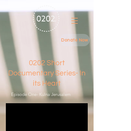
Donate Now
0202 Short
Documentary Series- In
its Heart
Episode One- Kulna Jerusalem