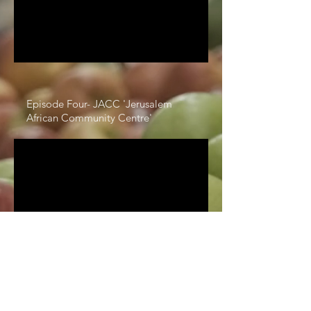
Episode Four- JACC 'Jerusalem
African Community Centre'
CONTACT US
إذا كنتم ترغبون في التّعرّف أكثر على
مشاريعنا والمشاركة فيها أو دعم جهودنا،