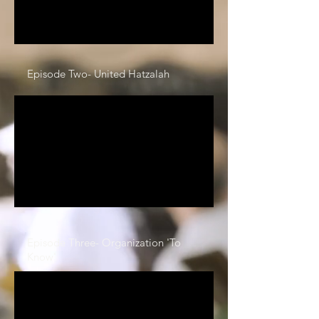
Episode Two- United Hatzalah
Episode Three- Organization 'To
Know'