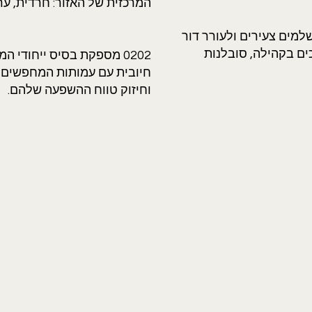
המרכזית של האזור: חרדית, ער
מים צעירים ולעורר דור
ים בקהילה, סובלנות
0202 מספקת בסיס ייחודי
חיובית עם עמותות המחפשים ש
וחיזוק טווח ההשפעה שלהם.