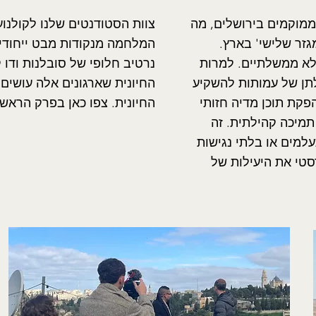
וך למעלה מ-20,000 עמותות הפעילות בישראל, 23% ממוקמים בירושלים, מה
צוות הסטודנטים שלנו לקולנ
גזר שלישי' בארץ.
המלחמה מנקודות מבט ייחודיו
לא ממשלתיים. למרות
נרטיב חלופי של סובלנות ודו 
לתן של עמותות להשקיע
החיונית שארגונים אלה עושים
פקת תוכן מדיה חזותי
החיונית. צפו כאן בפרק הראשון, שכבר זכה
תמיכה קהילתית. זה
למים או בלתי נגישות
טי את היעילות של